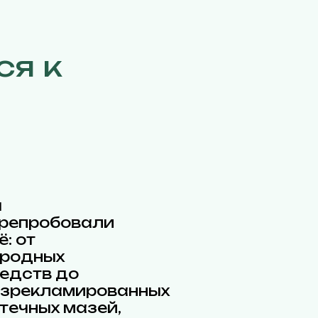
ся к
ы
репробовали
ё: от
родных
едств до
зрекламированных
течных мазей,