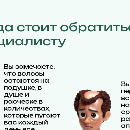
да стоит обратить
циалисту
Вы замечаете,
что волосы
остаются на
В
подушке, в
пе
душе и
вс
расческе в
на
количествах,
ср
которые пугают
ра
вас каждый
ап
день все