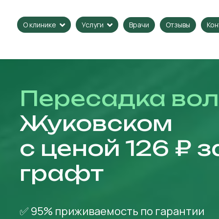
Врачи
Отзывы
Кон
О клинике
Услуги
Пересадка во
Жуковском
с ценой 126 ₽ з
графт
✅ 95% приживаемость по гарантии