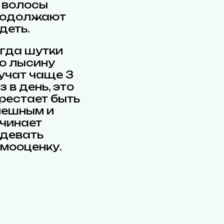
 волосы
родолжают
деть.
гда шутки
о лысину
учат чаще 3
з в день, это
рестает быть
ешным и
чинает
девать
мооценку.