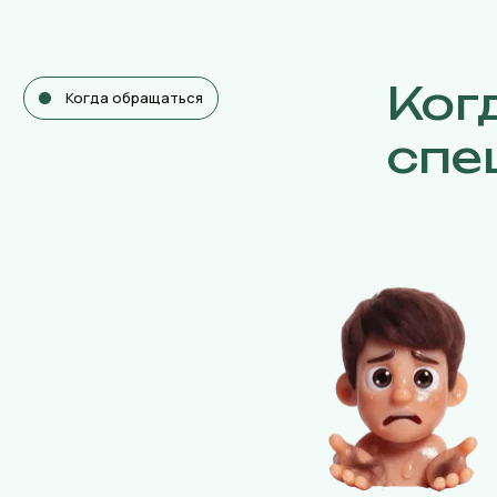
Ког
Когда обращаться
спе