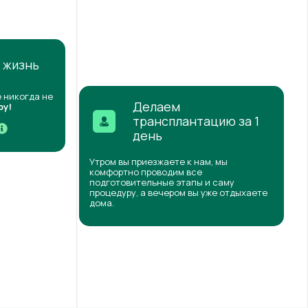
 жизнь
 никогда не
Делаем
ру
!
трансплантацию за 1
день
Утром вы приезжаете к нам, мы
комфортно проводим все
подготовительные этапы и саму
процедуру, а вечером вы уже отдыхаете
дома.