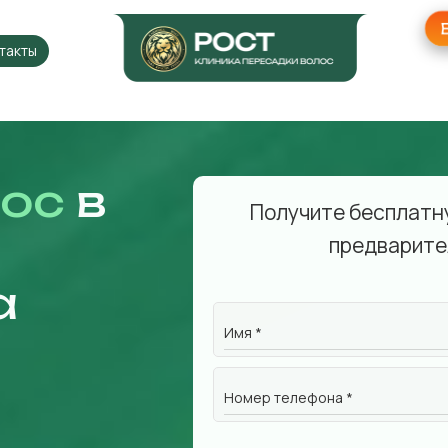
такты
лос
в
Получите бесплатн
предварите
а
Имя *
Номер телефона *