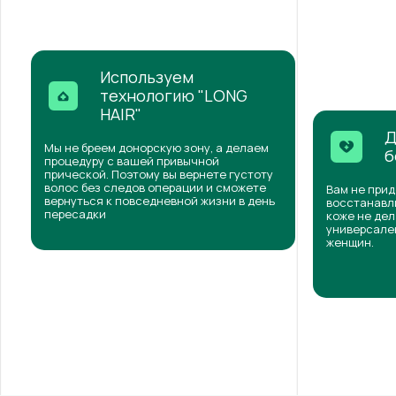
Используем
технологию "LONG
HAIR"
Д
Мы не бреем донорскую зону, а делаем
б
процедуру с вашей привычной
прической. Поэтому вы вернете густоту
волос без следов операции и сможете
Вам не прид
вернуться к повседневной жизни в день
восстанавли
пересадки
коже не дел
универсален
женщин.