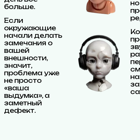
но
больше.
п
ре
Если
окружающие
Ко
начали делать
пр
замечания о
зв
вашей
ра
внешности,
пе
значит,
см
проблема уже
на
не просто
за
«ваша
са
выдумка», а
заметный
дефект.