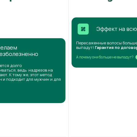
Эффект на всю
Пересаженные волосы больше
елаем
выпадут!
Гарантия по догово
езболезненно
А почему они больше не выпадут?
ется долго
ваться, ведь надрезов на
ают. К тому же, этот метод
 и подходит для мужчин и для