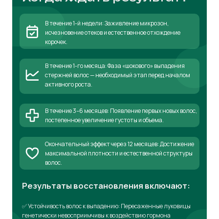
В течение 1-й недели: Заживление микрозон,
исчезновение отеков и естественное отхождение
корочек.
В течение 1-го месяца: Фаза «шокового» выпадения
стержней волос — необходимый этап перед началом
активного роста.
В течение 3–6 месяцев: Появление первых новых волос,
постепенное увеличение густоты и объема.
Окончательный эффект через 12 месяцев: Достижение
максимальной плотности и естественной структуры
волос.
Результаты восстановления включают:
✅ Устойчивость волос к выпадению: Пересаженные луковицы
генетически невосприимчивы к воздействию гормона