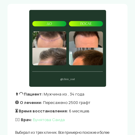
👨‍🦲 Пациент:
Мужчина из , 34 года
🥼 О лечении:
Пересажено 2500 графт
⏳ Время восстановления:
6 месяцев
👨‍⚕️ Врач:
Бунятова Саида
Выбирал из трех клиник. Все примерно похожие и более