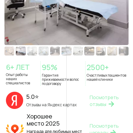
6
+ ЛЕТ
95
%
2500
+
Опыт работы
Гарантия
Счастливых пациентов
наших
приживаемости волос
нашей клиники
специалистов
по договору
5.0⭐️
Посмотреть
отзывы
Отзывы на Яндекс картах
Хорошее
место
2025
Посмотреть
Награда для любимых мест
награду