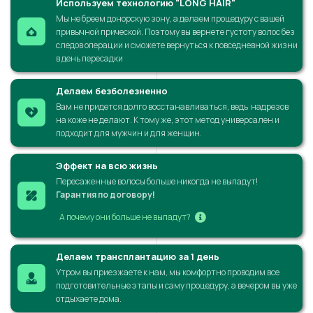
Используем технологию "LONG HAIR"
Мы не бреем донорскую зону, а делаем процедуру с вашей
привычной прической. Поэтому вы вернете густоту волос без
следов операции и сможете вернуться к повседневной жизни
в день пересадки
Делаем безболезненно
Вам не придется долго восстанавливаться, ведь надрезов
на коже не делают. К тому же, этот метод универсален и
подходит для мужчин и для женщин.
Эффект на всю жизнь
Пересаженные волосы больше никогда не выпадут!
Гарантия по договору
!
А почему они больше не выпадут?
Делаем трансплантацию за 1 день
Утром вы приезжаете к нам, мы комфортно проводим все
подготовительные этапы и саму процедуру, а вечером вы уже
отдыхаете дома.