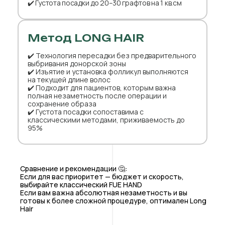
✔️ Густота посадки до 20–30 графтов на 1 кв.см
Метод LONG HAIR
✔️ Технология пересадки без предварительного
выбривания донорской зоны
✔️ Изъятие и установка фолликул выполняются
на текущей длине волос
✔️ Подходит для пациентов, которым важна
полная незаметность после операции и
сохранение образа
✔️ Густота посадки сопоставима с
классическими методами, приживаемость до
95%
Сравнение и рекомендации 🤔:
Если для вас приоритет — бюджет и скорость,
выбирайте классический FUE HAND
Если вам важна абсолютная незаметность и вы
готовы к более сложной процедуре, оптимален Long
Hair