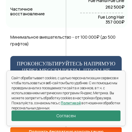
Fue Hand/Fue Line
₽
262 500
Частичное
восстановление
Fue Long Hair
₽
357 000
₽
Минимальное вмешательство - от 100 000
(до 500
графтов)
ПРОКОНСУЛЬТИРУЙТЕСЬ НАПРЯМУЮ
ЧЕРЕЗ МЕССЕНДЖЕРЫ, ЧТОБЫ НЕ
ЖДАТЬ ЗВОНКА
Сайт обрабатывает cookies, с целью персонализации сервисов и
чтобы пользоваться веб-сайтом было удобнее. С их помощью мы
проводим анализ посещаемости сайта и звонков, в т.ч. с
Проконсультироваться напрямую
использованием метрических программ Яндекс.Метрика. Вы
через MAX
можете запретить обработку cookies в настройках браузера.
Пожалуйста, ознакомьтесь с
Политикой
в отношении обработки
Задать вопросы напрямую через
персональных данных.
Telegram
Согласен
Получить бесплатную консультацию