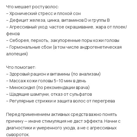
Что мешает росту волос:
– Хронический стресс и плохой сон
– Дефицит железа, цинка, витаминов D и группы B
– Агрессивный уход: частое окрашивание, жара от плоек/
фенов
– Себорея, перхоть, закупоренные поры кожи головы
– Гормональные сбои (в том числе андрогенетическая
алопеция)
Что помогает:
– Здоровый рацион и витамины (по анализам)
– Массаж кожи головы 5–10 мин в день
– Миноксидил (по рекомендации врача)
– Щадящие шампуни, отказ от сульфатов
– Регулярные стрижки и защита волос от перегрева
Перед применением активных средств важно понять
причину — иначе стимуляция не даст эффекта. Начни с
диагностики и умеренного ухода, а не с агрессивных
сывороток.