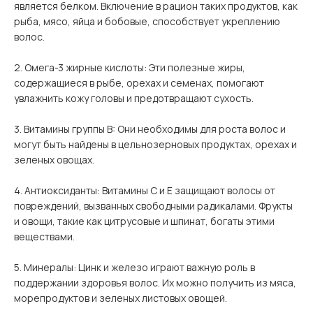
является белком. Включение в рацион таких продуктов, как
рыба, мясо, яйца и бобовые, способствует укреплению
волос.
2. Омега-3 жирные кислоты: Эти полезные жиры,
содержащиеся в рыбе, орехах и семенах, помогают
увлажнить кожу головы и предотвращают сухость.
3. Витамины группы B: Они необходимы для роста волос и
могут быть найдены в цельнозерновых продуктах, орехах и
зеленых овощах.
4. Антиоксиданты: Витамины C и E защищают волосы от
повреждений, вызванных свободными радикалами. Фрукты
и овощи, такие как цитрусовые и шпинат, богаты этими
веществами.
5. Минералы: Цинк и железо играют важную роль в
поддержании здоровья волос. Их можно получить из мяса,
морепродуктов и зеленых листовых овощей.