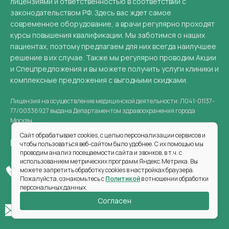
лицензиями и ответственностью в соответствии с
законодательством РФ. Здесь вас ждет самое
современное оборудование, а врачи регулярно проходят
курсы повышения квалификации. Мы заботимся о наших
пациентах, поэтому предлагаем для них всегда наилучшее
решение в их случае. Также мы регулярно проводим Акции
и Спецпредложения и вы можете получить услуги клиники и
комплексные предложения с выгодными скидками.
Лицензия на осуществление медицинской деятельности: Л041-01137-
77/00336927 выдана Департаментом здравоохранения города
Москвы.
Сайт обрабатывает cookies, с целью персонализации сервисов и
Нужна консультация? Свяжитесь с нами:
чтобы пользоваться веб-сайтом было удобнее. С их помощью мы
проводим анализ посещаемости сайта и звонков, в т.ч. с
использованием метрических программ Яндекс.Метрика. Вы
можете запретить обработку cookies в настройках браузера.
+7 (499) 550-34-95
Пожалуйста, ознакомьтесь с
Политикой
в отношении обработки
персональных данных.
Согласен
doctor@clinic-rost.ru