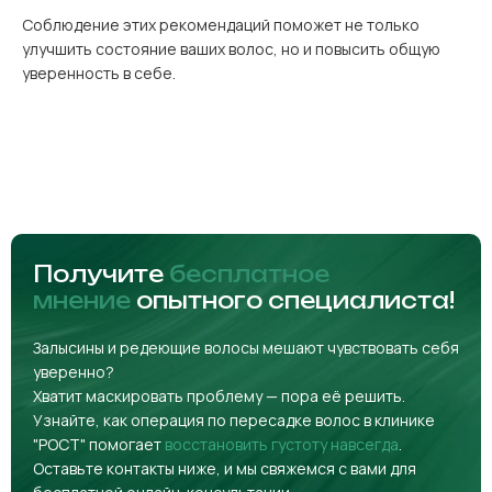
Соблюдение этих рекомендаций поможет не только
улучшить состояние ваших волос, но и повысить общую
уверенность в себе.
Получите
бесплатное
мнение
опытного специалиста!
Залысины и редеющие волосы мешают чувствовать себя
уверенно?
Хватит маскировать проблему — пора её решить.
Узнайте, как операция по пересадке волос в клинике
"РОСТ" помогает
восстановить густоту навсегда
.
Оставьте контакты ниже, и мы свяжемся с вами для